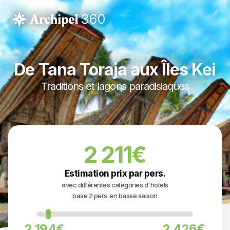
De Tana Toraja aux Îles Kei
Traditions et lagons paradisiaques
2 211€
Estimation prix par pers.
avec différentes categories d'hotels
base 2 pers. en basse saison
2 194€
2 426€