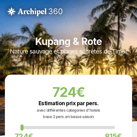
Kupang & Rote
Nature sauvage et plages secrètes de Timor
724€
Estimation prix par pers.
avec différentes categories d'hotels
base 2 pers. en basse saison
724€
815€