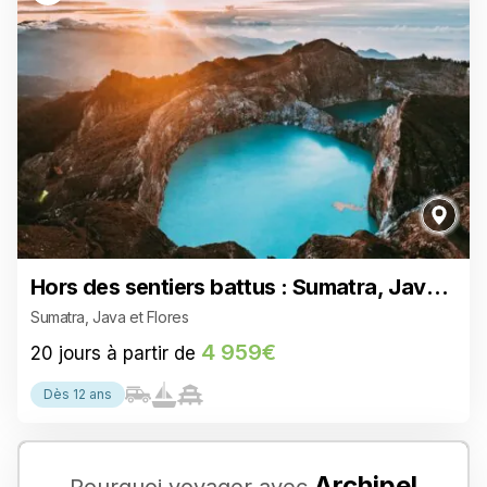
Hors des sentiers battus : Sumatra, Java e
t Flores
Sumatra, Java et Flores
4 959€
20 jours à partir de
Dès 12 ans
Archipel
Pourquoi voyager avec