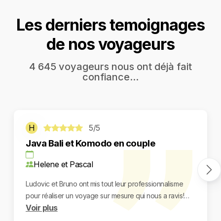
Les derniers temoignages
de nos voyageurs
4 645 voyageurs nous ont déjà fait
confiance...
H
5/5
Java Bali et Komodo en couple
Helene et Pascal
Ludovic et Bruno ont mis tout leur professionnalisme
pour réaliser un voyage sur mesure qui nous a ravis!
Voir plus
3 semaines
sans une fausse note d’organisation
:
hôtels, trains, ferry, vols intérieurs, taxis, chauffeurs …