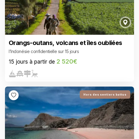
Orangs-outans, volcans et îles oubliées
l’Indonésie confidentielle sur 15 jours
2 520€
15 jours à partir de
2 858€
13 jours à partir de
Hors des sentiers battus