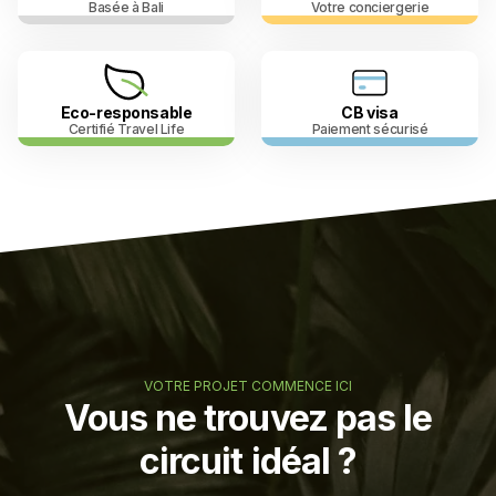
Basée à Bali
Votre conciergerie
Eco-responsable
CB visa
Certifié Travel Life
Paiement sécurisé
VOTRE PROJET COMMENCE ICI
Vous ne trouvez pas le
circuit idéal ?