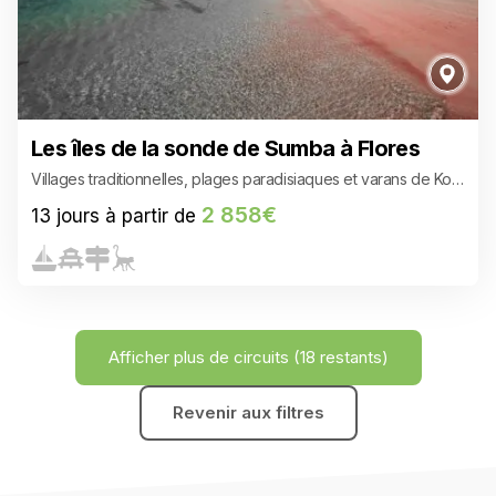
Les îles de la sonde de Sumba à Flores
Villages traditionnelles, plages paradisiaques et varans de Kom
odo
2 858€
13 jours à partir de
Afficher plus de circuits
(18 restants)
Revenir aux filtres