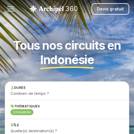
Devis gratuit
Tous nos circuits en
Indonésie
DURÉE
Combien de temps ?
THÉMATIQUES
Croisières
ÎLE
Quelle(s) destination(s) ?