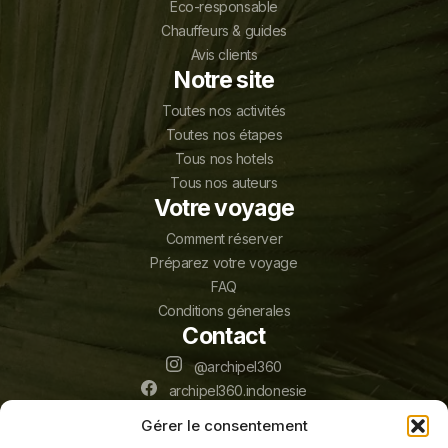
Eco-responsable
Chauffeurs & guides
Avis clients
Notre site
Toutes nos activités
Toutes nos étapes
Tous nos hotels
Tous nos auteurs
Votre voyage
Comment réserver
Préparez votre voyage
FAQ
Conditions génerales
Contact
@archipel360
archipel360.indonesie
Jl. Bypass Ngurah Rai No.245, Sanur, Bali
Gérer le consentement