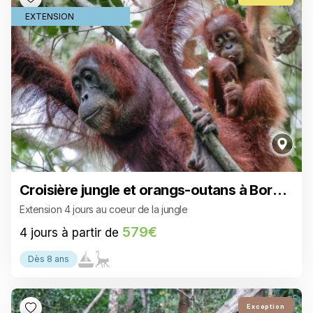
EXTENSION
Croisière jungle et orangs-outans à Borné
o
Extension 4 jours au coeur de la jungle
579€
4 jours à partir de
Dès 8 ans
486€
3 jours à partir de
Exception