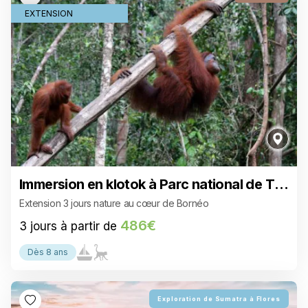
EXTENSION
Immersion en klotok à Parc national de Ta
njung Puting
Extension 3 jours nature au cœur de Bornéo
486€
3 jours à partir de
Dès 8 ans
4 959€
20 jours à partir de
Exploration de Sumatra à Flores