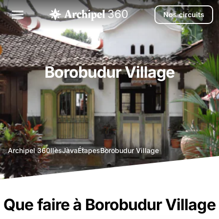
Nos circuits
Borobudur Village
agence
Archipel 360
Iles
Java
Étapes
Borobudur Village
voyage
bali
Que faire à Borobudur Village