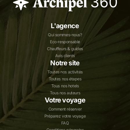
L'agence
Qui sommes-nous?
Eco-responsable
Chauffeurs & guides
Avis clients
Notre site
Toutes nos activités
Toutes nos étapes
Tous nos hotels
Tous nos auteurs
Votre voyage
Comment réserver
Préparez votre voyage
FAQ
Conditions génerales