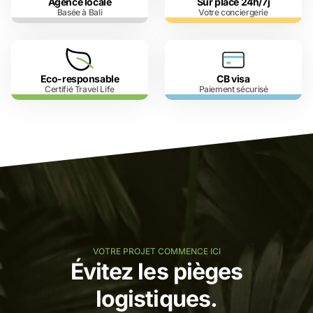
Agence locale
Sur place 24h/7j
Basée à Bali
Votre conciergerie
Eco-responsable
CB visa
Certifié Travel Life
Paiement sécurisé
VOTRE PROJET COMMENCE ICI
Évitez les pièges
logistiques.