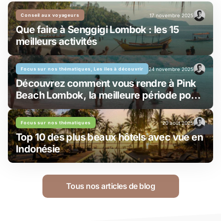
Conseil aux voyageurs
17 novembre 2025
Que faire à Senggigi Lombok : les 15
meilleurs activités
Focus sur nos thématiques, Les iles à découvrir
24 novembre 2025
Découvrez comment vous rendre à Pink
Beach Lombok, la meilleure période pour
y aller et tout sur le snorkeling !
Focus sur nos thématiques
20 août 2025
Top 10 des plus beaux hôtels avec vue en
Indonésie
Tous nos articles de blog