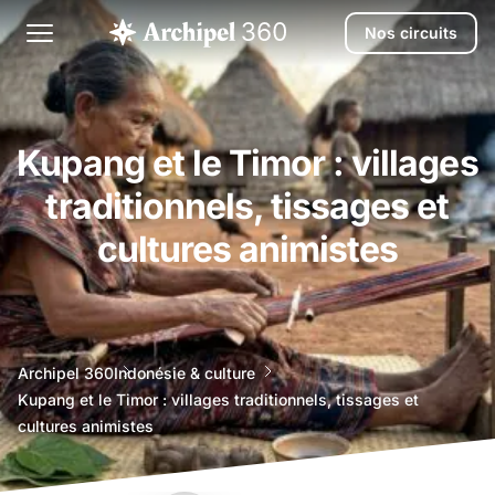
Nos circuits
Kupang et le Timor : villages
traditionnels, tissages et
cultures animistes
agence
Archipel 360
Indonésie & culture
voyage
Kupang et le Timor : villages traditionnels, tissages et
bali
cultures animistes