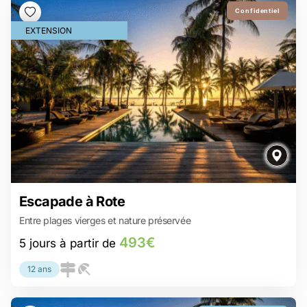
Confidentiel
EXTENSION
493€
Escapade à Rote
5 jours à partir de
Entre plages vierges et nature préservée
Un boutique resort confidentiel sur Rote.
Des plages désertes et sauvages.
493€
5 jours à partir de
Des spots de surf réputés à proximité.
Une atmosphère calme et intimiste.
Une expérience de luxe simple et authentique.
12 ans