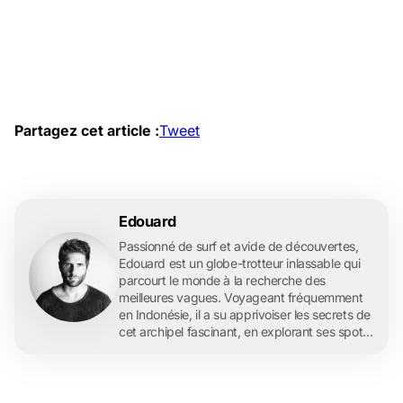
Partagez cet article :
Tweet
Edouard
Passionné de surf et avide de découvertes,
Edouard est un globe-trotteur inlassable qui
parcourt le monde à la recherche des
meilleures vagues. Voyageant fréquemment
en Indonésie, il a su apprivoiser les secrets de
cet archipel fascinant, en explorant ses spots
de surf légendaires et ses îles paradisiaques.
En tant que rédacteur pour l'agence de
voyage française Archipel 360, Edouard
partage ses expériences et ses conseils de