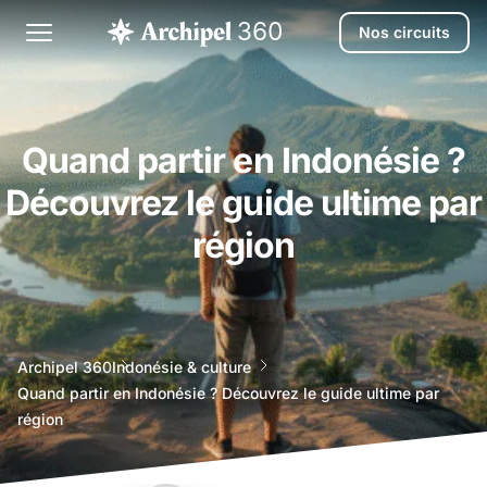
Nos circuits
Quand partir en Indonésie ?
Découvrez le guide ultime par
région
agence
Archipel 360
Indonésie & culture
voyage
Quand partir en Indonésie ? Découvrez le guide ultime par
bali
région