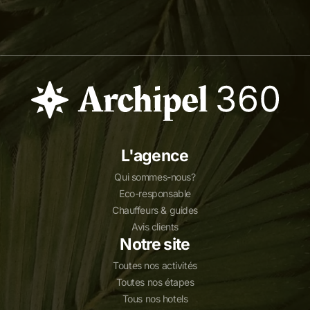
L'agence
Qui sommes-nous?
Eco-responsable
Chauffeurs & guides
Avis clients
Notre site
Toutes nos activités
Toutes nos étapes
Tous nos hotels