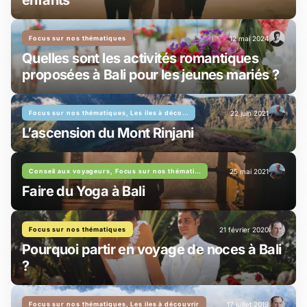
enfants
Focus sur nos thématiques
12 mai 2024
Quelles sont les activités romantiques
proposées à Bali pour les jeunes mariés ?
Focus sur nos thématiques, Les iles à découvrir
22 juin 2021
L’ascension du Mont Rinjani
Conseil aux voyageurs, Focus sur nos thématiques
25 mai 2021
Faire du Yoga à Bali
Focus sur nos thématiques
21 février 2020
Pourquoi partir en voyage de noces à Bali
?
Focus sur nos thématiques, Les iles à découvrir
17 juillet 2019