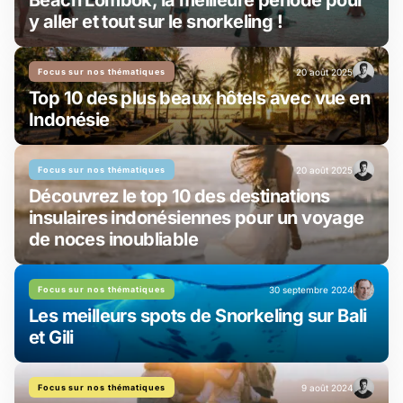
Beach Lombok, la meilleure période pour
y aller et tout sur le snorkeling !
Focus sur nos thématiques
20 août 2025
Top 10 des plus beaux hôtels avec vue en
Indonésie
Focus sur nos thématiques
20 août 2025
Découvrez le top 10 des destinations
insulaires indonésiennes pour un voyage
de noces inoubliable
Focus sur nos thématiques
30 septembre 2024
Les meilleurs spots de Snorkeling sur Bali
et Gili
Focus sur nos thématiques
9 août 2024