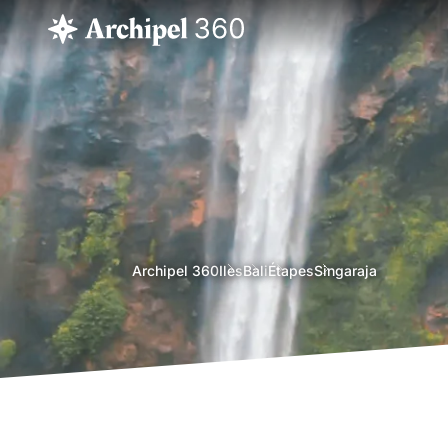
agence
Archipel 360
Iles
Bali
Étapes
Singaraja
voyage
bali