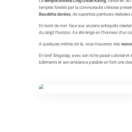
Le
temple chinois Ling Gwan Kiong
, fondé en 187
temples fondés par la communauté chinoise présent
Bouddha dorées
, de superbes peintures réalisées 
En bord de mer face aux anciens entrepôts néerla
du doigt l’horizon. Il a été érigé en l’honneur d’un 
A quelques mètres de là, vous trouverez des
waru
En bref Singaraja, avec son riche passé colonial et s
bâtiments et son ambiance paisible en font une desti