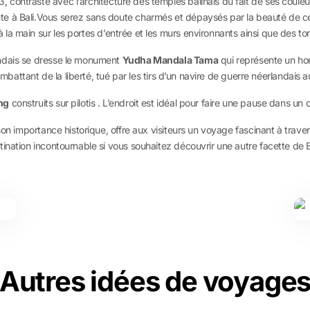
3, contraste avec l’architecture des temples balinais du fait de ses couleur
e à Bali.Vous serez sans doute charmés et dépaysés par la beauté de ce
à la main sur les portes d’entrée et les murs environnants ainsi que des to
ndais se dresse le monument
Yudha Mandala Tama
qui représente un ho
combattant de la liberté, tué par les tirs d’un navire de guerre néerlandais
ng
construits sur pilotis . L’endroit est idéal pour faire une pause dans u
on importance historique, offre aux visiteurs un voyage fascinant à travers 
nation incontournable si vous souhaitez découvrir une autre facette de Bal
Autres idées de voyage