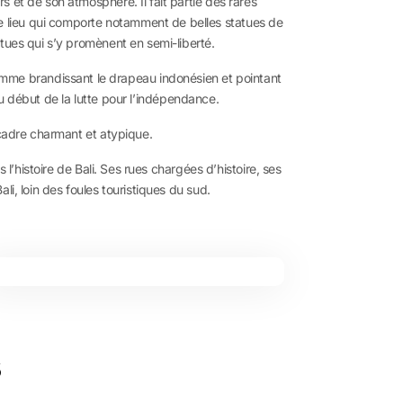
s et de son atmosphère. Il fait partie des rares
 lieu qui comporte notamment de belles statues de
rtues qui s’y promènent en semi-liberté.
mme brandissant le drapeau indonésien et pointant
 au début de la lutte pour l’indépendance.
n cadre charmant et atypique.
l’histoire de Bali. Ses rues chargées d’histoire, ses
i, loin des foules touristiques du sud.
s