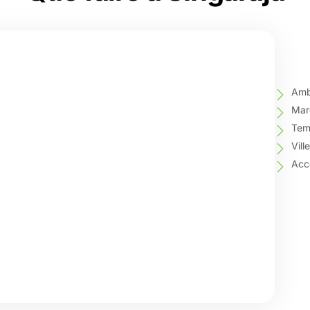
Ambi
Marc
Temp
Vill
Accè