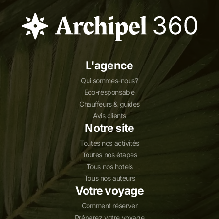
L'agence
Qui sommes-nous?
Eco-responsable
Chauffeurs & guides
Avis clients
Notre site
Toutes nos activités
Toutes nos étapes
Tous nos hotels
Tous nos auteurs
Votre voyage
Comment réserver
Préparez votre voyage