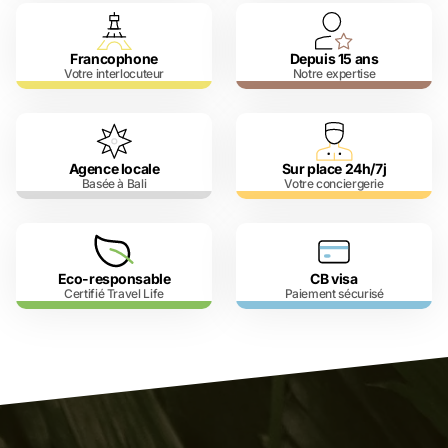
Francophone
Depuis 15 ans
Votre interlocuteur
Notre expertise
Agence locale
Sur place 24h/7j
Basée à Bali
Votre conciergerie
Eco-responsable
CB visa
Certifié Travel Life
Paiement sécurisé