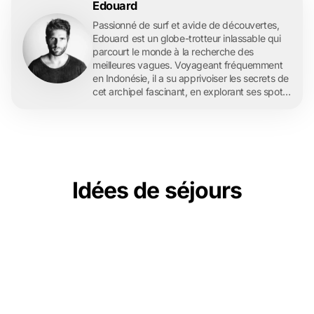
Edouard
Passionné de surf et avide de découvertes,
Edouard est un globe-trotteur inlassable qui
parcourt le monde à la recherche des
meilleures vagues. Voyageant fréquemment
en Indonésie, il a su apprivoiser les secrets de
cet archipel fascinant, en explorant ses spots
de surf légendaires et ses îles paradisiaques.
En tant que rédacteur pour l'agence de
voyage française Archipel 360, Edouard
partage ses expériences et ses conseils de
voyage avec enthousiasme, offrant à ses
lecteurs un aperçu authentique et inspirant de
Idées de séjours
ses aventures indonésiennes. À travers ses
articles, il espère non seulement transmettre
sa passion pour le surf et les voyages, mais
aussi encourager d'autres à découvrir les
merveilles de l'Indonésie.