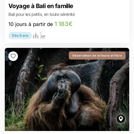
1 183€
Voyage à Bali en famille
10 jours à partir de
Bali pour les petits, en toute sérénité
Un safari au cœur de Bali : vivez l’aventure en famille à Ubud.
Tegallalang en famille : un décor de rêve pour des souvenirs
1 183€
10 jours à partir de
entre rizières et sourires.
Sidemen, un voyage dans le temps, entre nature et traditions
balinaises
Dès 6 ans
Bali Bird Park : une envolée magique pour toute la famille.
Sanur: plage tranquille, eaux turquoise et cocotiers penchés...
tout pour décompresser !
Observation de la faune et flore