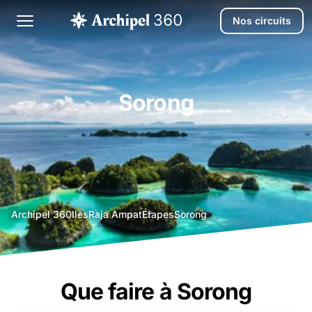
Nos circuits
Sorong
agence
Archipel 360
Iles
Raja Ampat
Étapes
Sorong
voyage
bali
Que faire à Sorong