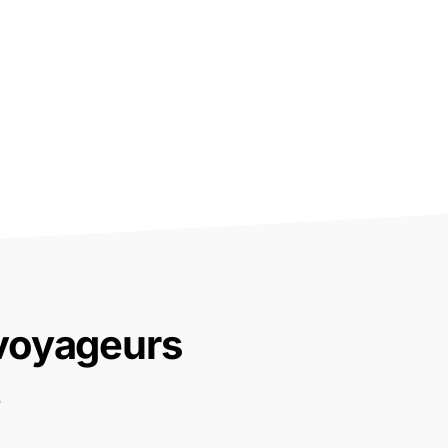
 voyageurs
.