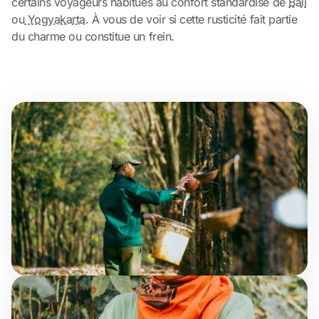
certains voyageurs habitués au confort standardisé de
Bali
ou
Yogyakarta
. À vous de voir si cette rusticité fait partie
du charme ou constitue un frein.