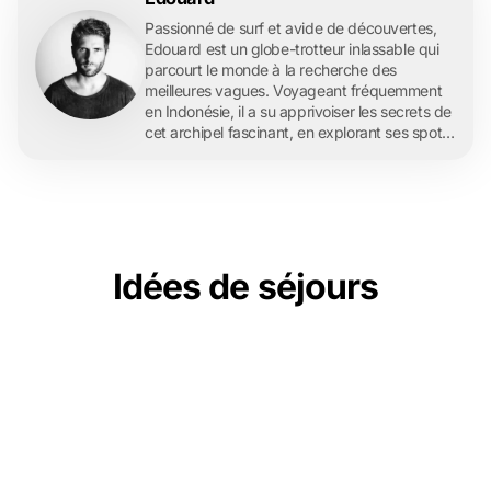
Passionné de surf et avide de découvertes,
Edouard est un globe-trotteur inlassable qui
parcourt le monde à la recherche des
meilleures vagues. Voyageant fréquemment
en Indonésie, il a su apprivoiser les secrets de
cet archipel fascinant, en explorant ses spots
de surf légendaires et ses îles paradisiaques.
En tant que rédacteur pour l'agence de
voyage française Archipel 360, Edouard
partage ses expériences et ses conseils de
voyage avec enthousiasme, offrant à ses
lecteurs un aperçu authentique et inspirant de
Idées de séjours
ses aventures indonésiennes. À travers ses
articles, il espère non seulement transmettre
sa passion pour le surf et les voyages, mais
aussi encourager d'autres à découvrir les
merveilles de l'Indonésie.