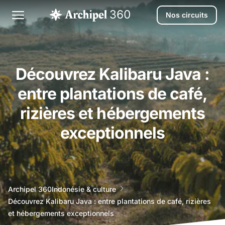
Nos circuits
Découvrez Kalibaru Java :
entre plantations de café,
rizières et hébergements
exceptionnels
agence
Archipel 360
Indonésie & culture
voyage
Découvrez Kalibaru Java : entre plantations de café, rizières
bali
et hébergements exceptionnels