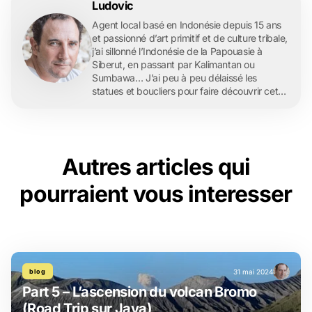
Ludovic
Agent local basé en Indonésie depuis 15 ans
et passionné d’art primitif et de culture tribale,
j’ai sillonné l’Indonésie de la Papouasie à
Siberut, en passant par Kalimantan ou
Sumbawa… J’ai peu à peu délaissé les
statues et boucliers pour faire découvrir cet
archipel merveilleux à ma famille, puis à mes
amis. De fil en aiguille, Archipel360 est née et
a grandi, avec l’envie d’aller toujours plus loin,
…
Autres articles qui
pourraient vous interesser
blog
31 mai 2024
Part 5 – L’ascension du volcan Bromo
(Road Trip sur Java)