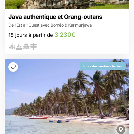
3 230€
Java authentique et Orang-outans
18 jours à partir de
De l'Est à l'Ouest avec Bornéo & Karimunjawa
Ijen : Randonnée jusqu’au plus grand lac acide du monde
La ponte des tortues à Sukamade : Une aventure hors des
3 230€
18 jours à partir de
sentiers battus
Entre hindouisme et bouddhisme, un dialogue sacré de pierres et
de spiritualité à Jogya !
Expédition sauvage à la recherche des orangs-outans de Borneo
L’archipel de Karimunjawa : Un paradis tropical encore méconnu
Hors des sentiers battus