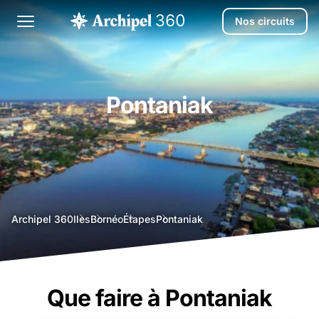
Nos circuits
Pontaniak
agence
Archipel 360
Iles
Bornéo
Étapes
Pontaniak
voyage
bali
Que faire à Pontaniak