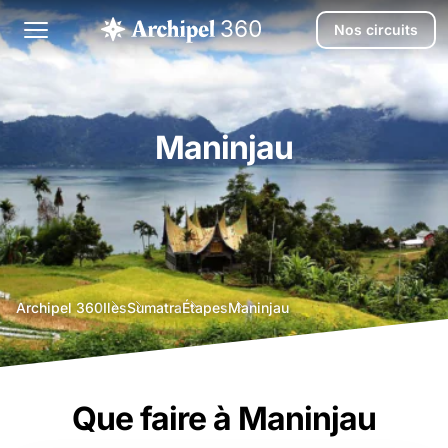
Nos circuits
Maninjau
agence
Archipel 360
Iles
Sumatra
Étapes
Maninjau
voyage
bali
Que faire à Maninjau