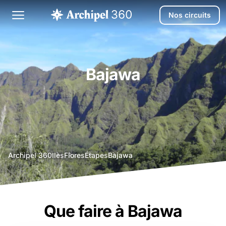
Nos circuits
Bajawa
agence
Archipel 360
Iles
Flores
Étapes
Bajawa
voyage
bali
Que faire à Bajawa