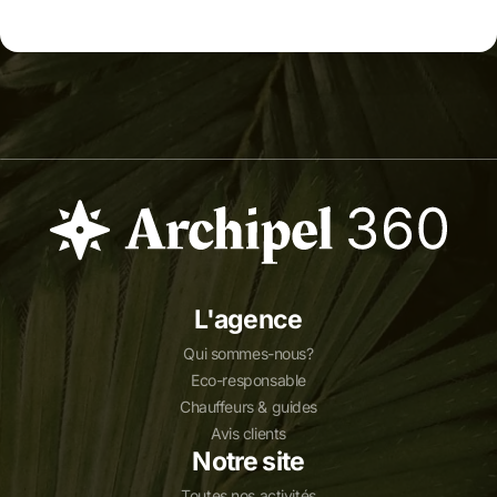
L'agence
Qui sommes-nous?
Eco-responsable
Chauffeurs & guides
Avis clients
Notre site
Toutes nos activités