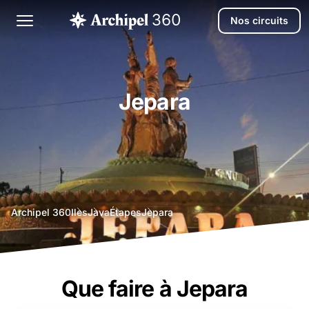
Nos circuits
Jepara
agence
Archipel 360
Iles
Java
Étapes
Jepara
voyage
bali
Que faire à Jepara