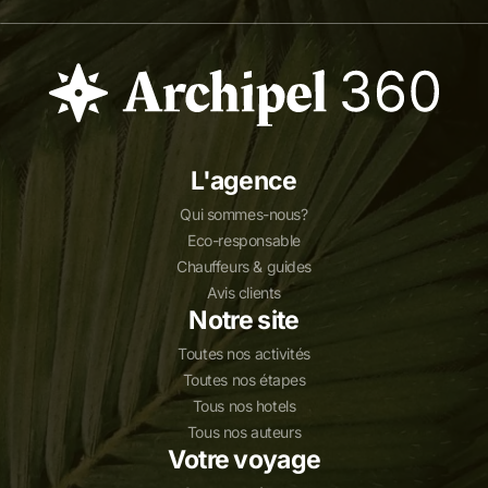
L'agence
Qui sommes-nous?
Eco-responsable
Chauffeurs & guides
Avis clients
Notre site
Toutes nos activités
Toutes nos étapes
Tous nos hotels
Tous nos auteurs
Votre voyage