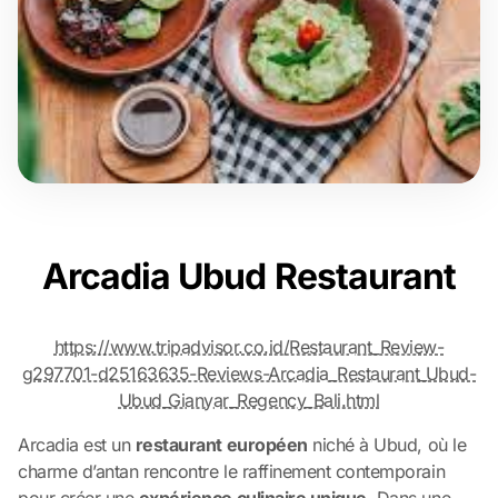
Arcadia Ubud Restaurant
https://www.tripadvisor.co.id/Restaurant_Review-
g297701-d25163635-Reviews-Arcadia_Restaurant_Ubud-
Ubud_Gianyar_Regency_Bali.html
Arcadia est un
restaurant européen
niché à Ubud, où le
charme d’antan rencontre le raffinement contemporain
pour créer une
expérience culinaire unique
. Dans une