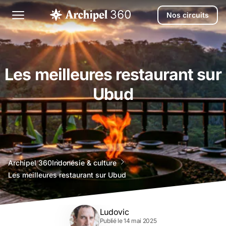
Nos circuits
Les meilleures restaurant sur
Ubud
agence
Archipel 360
Indonésie & culture
voyage
Les meilleures restaurant sur Ubud
bali
Ludovic
Publié le 14 mai 2025