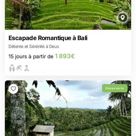
1 893€
Escapade Romantique à Bali
15 jours à partir de
Détente et Sérénité à Deux
Entrez dans un monde verdoyant et paisible à Jatiluwih
Balades en rizières, dîners aux chandelles… Ubud, l’amour à ciel
1 893€
15 jours à partir de
ouvert
Expédition sur les terres volcaniques du volcam Bromo
Gili Asahan : Une parenthèse en amoureux au paradis !
Couchers de soleil sur Padar, baignades à Kanawa - La croisière
de vos rêves !
Découverte