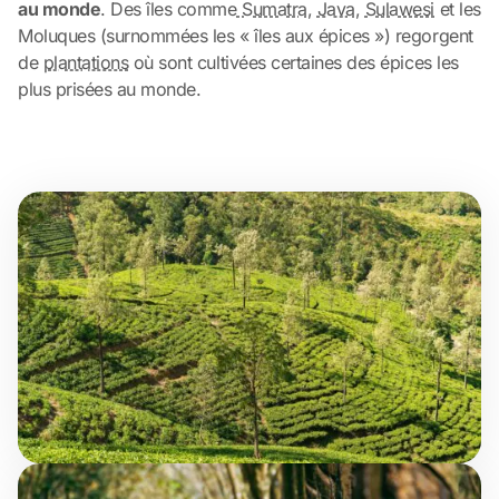
au monde
. Des îles comme
Sumatra
,
Java
,
Sulawesi
et les
Moluques (surnommées les « îles aux épices ») regorgent
de
plantations
où sont cultivées certaines des épices les
plus prisées au monde.