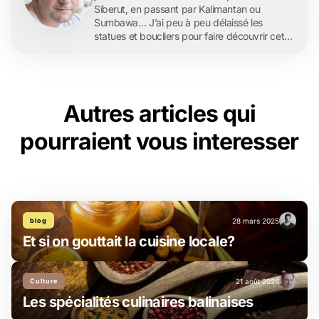
Siberut, en passant par Kalimantan ou
Sumbawa… J’ai peu à peu délaissé les
statues et boucliers pour faire découvrir cet
archipel merveilleux à ma famille, puis à mes
amis. De fil en aiguille, Archipel360 est née et
a grandi, avec l’envie d’aller toujours plus loin,
…
Autres articles qui
pourraient vous interesser
blog
28 mars 2025
Et si on gouttait la cuisine locale?
Culture
21 août 2024
Les spécialités culinaires balinaises