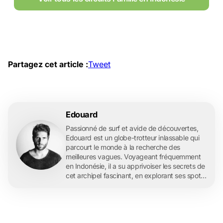
Partagez cet article :
Tweet
Edouard
Passionné de surf et avide de découvertes,
Edouard est un globe-trotteur inlassable qui
parcourt le monde à la recherche des
meilleures vagues. Voyageant fréquemment
en Indonésie, il a su apprivoiser les secrets de
cet archipel fascinant, en explorant ses spots
de surf légendaires et ses îles paradisiaques.
En tant que rédacteur pour l'agence de
voyage française Archipel 360, Edouard
partage ses expériences et ses conseils de
voyage avec enthousiasme, offrant à ses