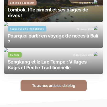
Les iles à découvrir
18 juillet 2019
Lombok, l’île piment et ses plages de
rêves !
Focus sur nos thématiques
21 février 2020
Pourquoi partir en voyage de noces à Bali
?
Culture
19 décembre 2025
Sengkang et le Lac Tempe : Villages
Bugis et Pêche Traditionnelle
Tous nos articles de blog