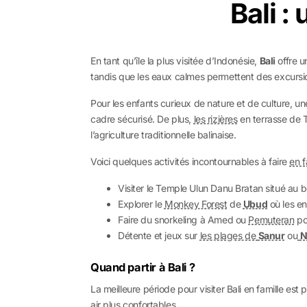
Bali :
En tant qu’île la plus visitée d’Indonésie,
Bali
offre u
tandis que les eaux calmes permettent des excurs
Pour les enfants curieux de nature et de culture, un
cadre sécurisé. De plus,
les rizières
en terrasse de T
l’agriculture traditionnelle balinaise.
Voici quelques activités incontournables à faire
en f
Visiter le Temple Ulun Danu Bratan situé au 
Explorer le
Monkey Forest
de
Ubud
où les e
Faire du snorkeling à Amed ou
Pemuteran
pou
Détente et jeux sur
les plages de
Sanur
ou
N
Quand partir à Bali ?
La meilleure période pour visiter Bali en famille es
air plus confortables.