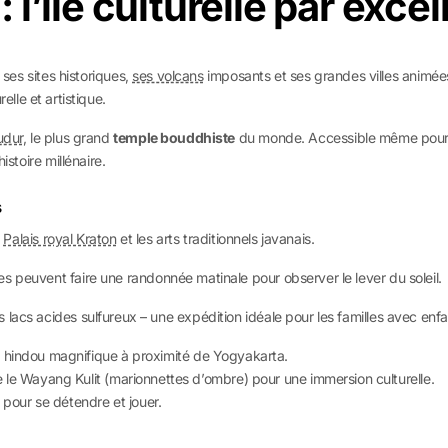
: l’île culturelle par exce
r ses sites historiques,
ses volcans
imposants et ses grandes villes animées
elle et artistique.
udur
, le plus grand
temple bouddhiste
du monde. Accessible même pour les
istoire millénaire.
s
e
Palais royal Kraton
et les arts traditionnels javanais.
s peuvent faire une randonnée matinale pour observer le lever du soleil.
lacs acides sulfureux – une expédition idéale pour les familles avec enfa
te hindou magnifique à proximité de Yogyakarta.
 le Wayang Kulit (marionnettes d’ombre) pour une immersion culturelle.
e pour se détendre et jouer.