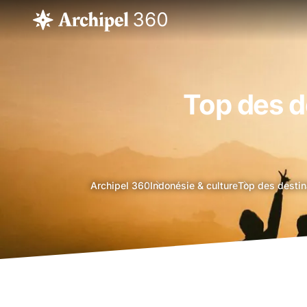
Top des d
agence
Archipel 360
Indonésie & culture
Top des destin
voyage
bali