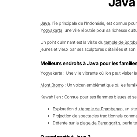
Java 
Java
, l’île principale de l’Indonésie, est connue pou
Y
ogyakarta,
une ville réputée pour sa richesse cultur
Un point culminant est la visite du
temple de Borob
jeunes et vieux par ses sculptures détaillées et son h
Meilleurs endroits à Java pour les famille
Yogyakarta : Une ville vibrante où l’on peut visiter l
Mont Bromo
: Un volcan emblématique où les famille
Kawah Ijen : Connue pour ses flammes bleues et ses 
Exploration du
temple de Prambanan
, un si
Projection de spectacles traditionnels comme
Détente sur la
plage de Paranggritis
, parfait