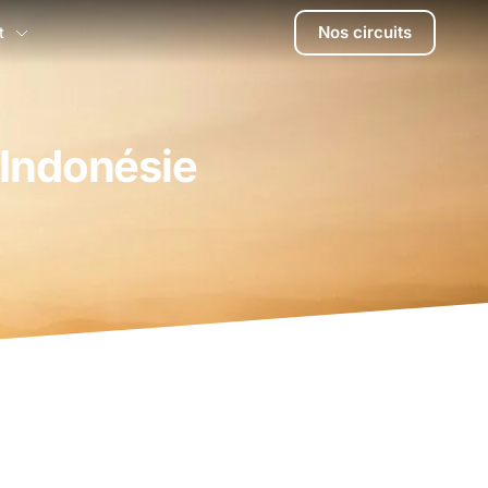
Nos circuits
t
 Indonésie