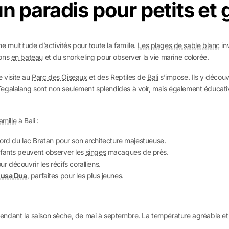
 un paradis pour petits et
ne multitude d’activités pour toute la famille.
Les plages de sable blanc
in
ions
en bateau
et du snorkeling pour observer la vie marine colorée.
e visite au
Parc des Oiseaux
et des Reptiles de
Bali
s’impose. Ils y découv
egalalang sont non seulement splendides à voir, mais également éducati
amille
à Bali :
bord du lac Bratan pour son architecture majestueuse.
nfants peuvent observer les
singes
macaques de près.
r découvrir les récifs coralliens.
usa Dua
, parfaites pour les plus jeunes.
t pendant la saison sèche, de mai à septembre. La température agréable et le