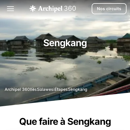
Nos circuits
Sengkang
agence
Archipel 360
Iles
Sulawesi
Étapes
Sengkang
voyage
bali
Que faire à Sengkang