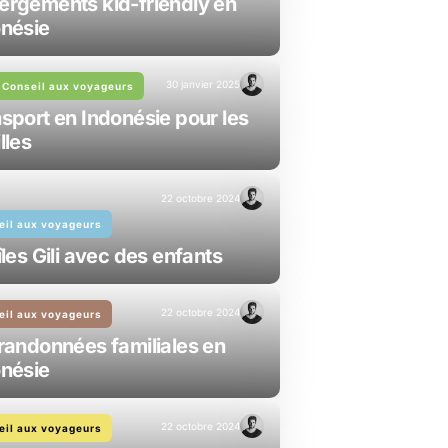
rgements kid-friendly en
nésie
30 janvier 2025
, Conseil aux voyageurs
sport en Indonésie pour les
lles
22 octobre 2024
eil aux voyageurs
îles Gili avec des enfants
22 octobre 2024
eil aux voyageurs
randonnées familiales en
nésie
22 octobre 2024
eil aux voyageurs