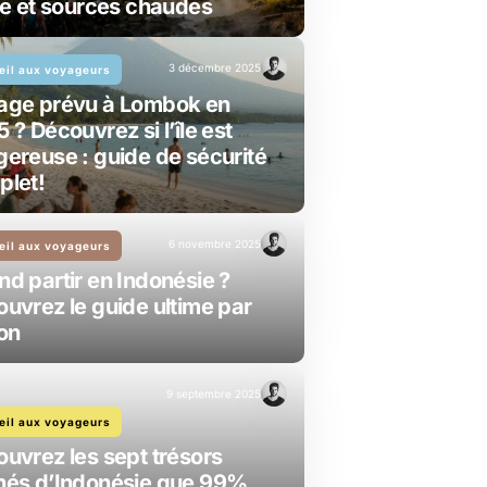
le et sources chaudes
3 décembre 2025
eil aux voyageurs
age prévu à Lombok en
 ? Découvrez si l’île est
ereuse : guide de sécurité
plet!
6 novembre 2025
eil aux voyageurs
d partir en Indonésie ?
uvrez le guide ultime par
on
9 septembre 2025
eil aux voyageurs
uvrez les sept trésors
hés d’Indonésie que 99%