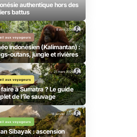
donésie authentique hors des
iers battus
8 avril 2026
eil aux voyageurs
éo indonésien (Kalimantan) :
gs-outans, jungle et rivières
21 mars 2026
eil aux voyageurs
faire à Sumatra ? Le guide
let de l’île sauvage
18 janvier 2026
eil aux voyageurs
an Sibayak : ascension