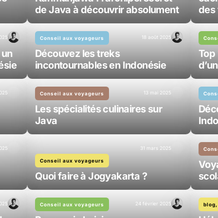
de Java à découvrir absolument
des 
2025
18 août 2025
Conseil aux voyageurs
Cons
 un
Découvez les treks
Top 
ésie
incontournables en Indonésie
d’un
2025
13 mai 2025
Conseil aux voyageurs
Cons
Les spécialités culinaires sur
Déco
Java
Indo
2025
31 mars 2025
Cons
Conseil aux voyageurs
Voy
Quoi faire à Jogyakarta ?
scol
025
24 février 2025
Conseil aux voyageurs
blog