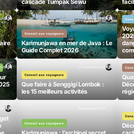
cascade Tumpak Sewu
faci
2026
2 janvier 2026
Cons
Voy
Conseil aux voyageurs
2025
aire
Karimunjawa en mer de Java : Le
dang
Guide Complet 2026
com
025
17 novembre 2025
r
Cons
Conseil aux voyageurs
our
Quan
2025
Que faire à Senggigi Lombok :
Déco
les 15 meilleurs activités
régi
2025
18 septembre 2025
Cons
get
Conseil aux voyageurs
e
Déco
pe
Karimunjawa : l’archipel secret
cac