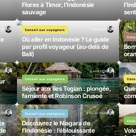
Flores à Timor, l’Indonésie
l’In
sauvage
sent
026
5 mai 2026
Conseil aux voyageurs
Cons
de
Où aller en Indonésie ? Le guide
par profil voyageur (au-delà de
Born
Bali)
oran
2026
3 avril 2026
Conseil aux voyageurs
Cons
ur
Séjour aux îles Togian : plongée,
Que 
farniente et Robinson Crusoé
comp
2026
2 février 2026
Conseil aux voyageurs
Cons
te
Découvrez le Niagara de
 de
l’Indonésie : l’éblouissante
Volc