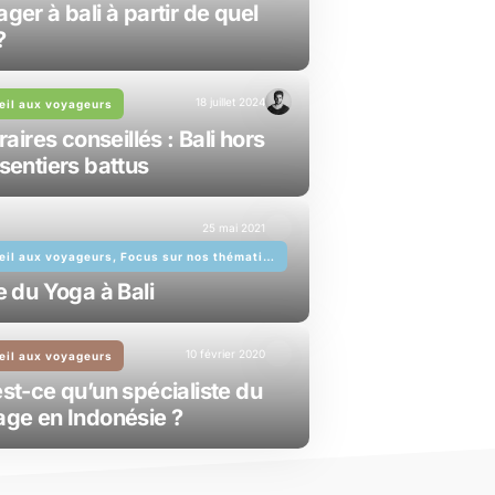
ger à bali à partir de quel
?
18 juillet 2024
eil aux voyageurs
éraires conseillés : Bali hors
sentiers battus
25 mai 2021
Conseil aux voyageurs, Focus sur nos thématiques
e du Yoga à Bali
10 février 2020
eil aux voyageurs
st-ce qu’un spécialiste du
ge en Indonésie ?