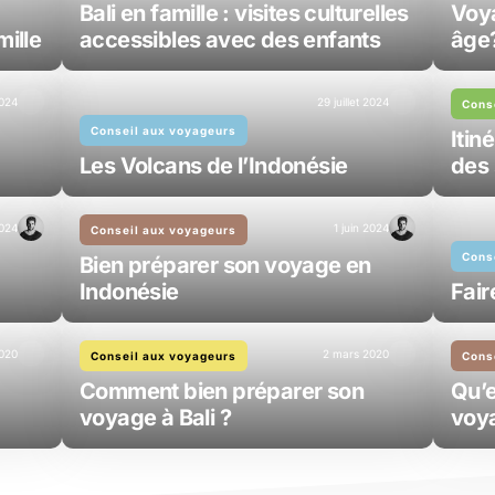
Bali en famille : visites culturelles
Voya
mille
accessibles avec des enfants
âge
024
29 juillet 2024
Cons
Conseil aux voyageurs
Itin
Les Volcans de l’Indonésie
des 
2024
1 juin 2024
Conseil aux voyageurs
Bien préparer son voyage en
Indonésie
Fair
020
2 mars 2020
Conseil aux voyageurs
Cons
Comment bien préparer son
Qu’e
voyage à Bali ?
voya