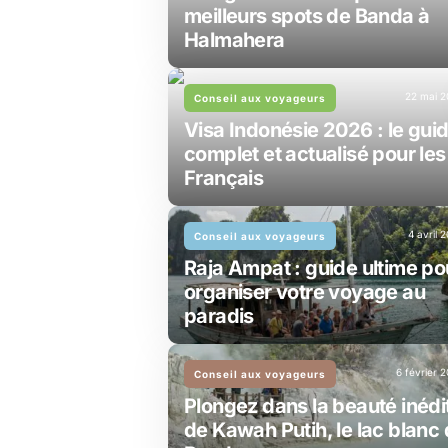
meilleurs spots de Banda à
Halmahera
22 mai 2
Conseil aux voyageurs
Visa Indonésie 2026 : le gui
complet et actualisé pour les
Français
4 avril 
Conseil aux voyageurs
Raja Ampat : guide ultime po
organiser votre voyage au
paradis
6 février 
Conseil aux voyageurs
Plongez dans la beauté inédi
de Kawah Putih, le lac blanc