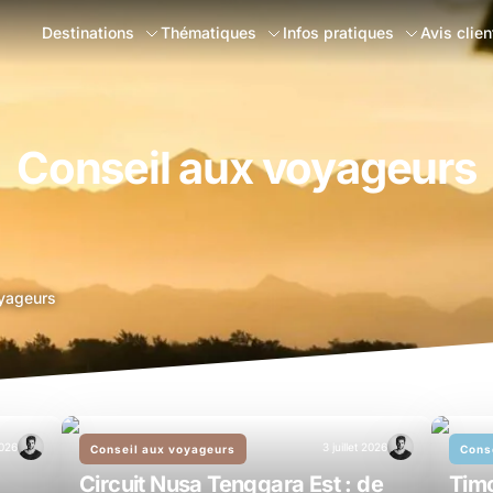
Destinations
Thématiques
Infos pratiques
Avis clien
Conseil aux voyageurs
oyageurs
2026
3 juillet 2026
Conseil aux voyageurs
Cons
Circuit Nusa Tenggara Est : de
Timo