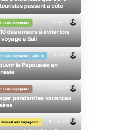
touristes passent à côté
26 juillet 2025
eil aux voyageurs
10 des erreurs à éviter lors
 voyage à Bali
6 mai 2025
eil aux voyageurs, Culture
uvrir la Papouasie en
nésie
6 mars 2025
eil aux voyageurs
ager pendant les vacances
aires
19 février 2025
, Conseil aux voyageurs